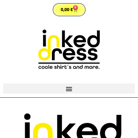
0
0,00
€