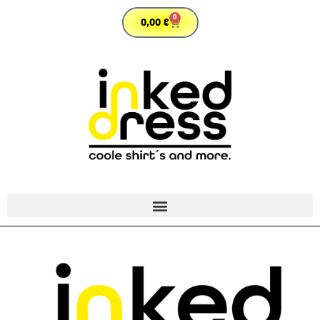
0
0,00
€