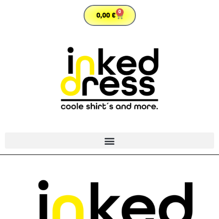
0
0,00
€