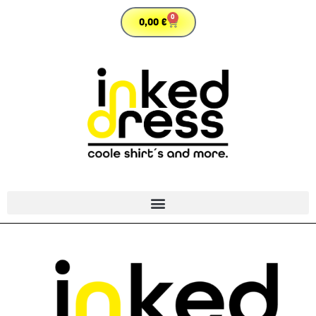
0
0,00
€