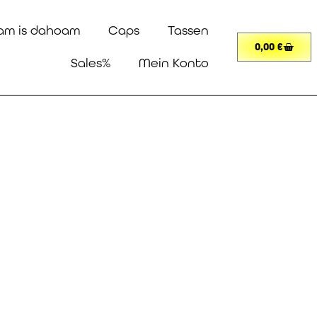
am is dahoam
Caps
Tassen
0,00
€
Sales%
Mein Konto