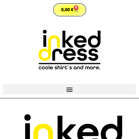
0
0,00
€