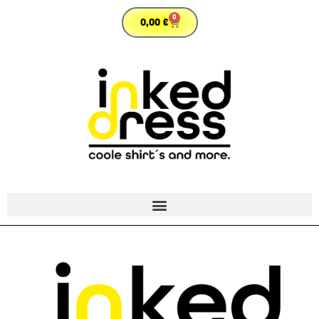
0
0,00
€