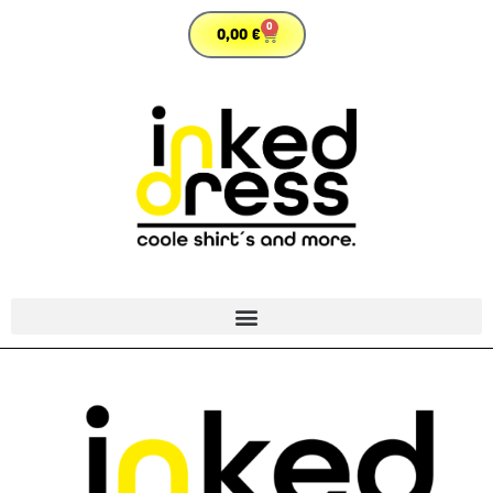
0
0,00
€