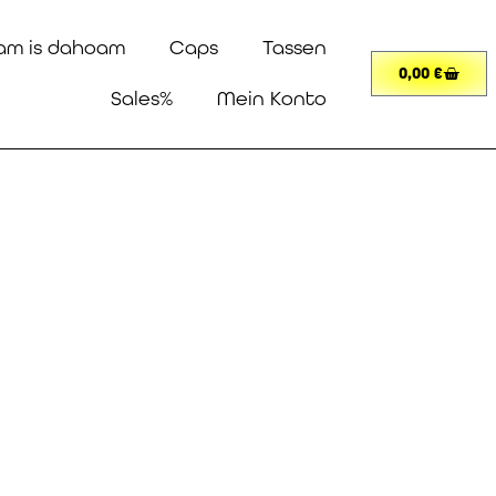
am is dahoam
Caps
Tassen
0,00
€
Sales%
Mein Konto