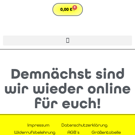
0
0,00
€
Demnächst sind
wir wieder online
für euch!
Impressum
Datenschutzerklärung
Widerrufsbelehrung
AGB´s
Größentabelle