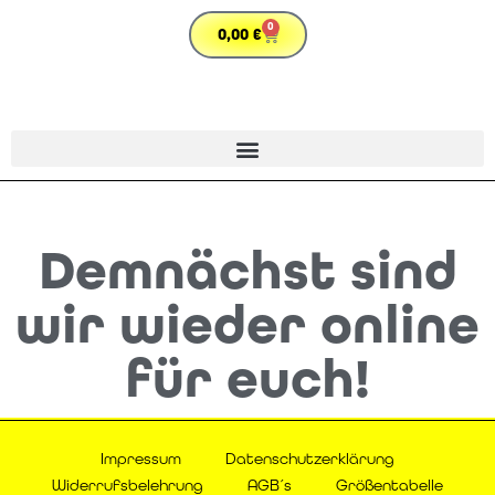
0
0,00
€
Demnächst sind
wir wieder online
für euch!
Impressum
Datenschutzerklärung
Widerrufsbelehrung
AGB´s
Größentabelle